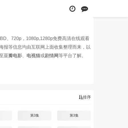
BD、720p，1080p,1280p免费高清在线观看
海报等信息均由互联网上面收集整理而来，以
至
豆瓣电影
、
电视猫
或
剧情网
等平台了解。
排序
第3集
第3集