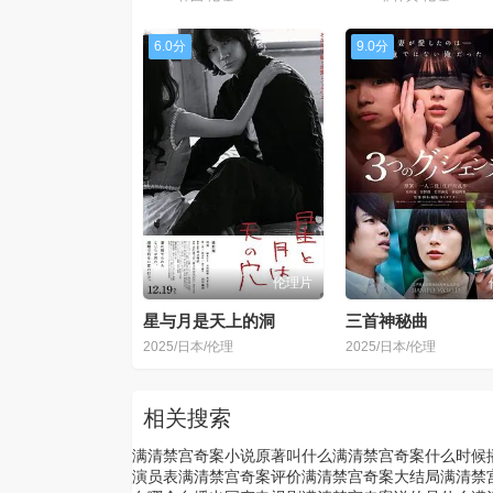
6.0分
9.0分
伦理片
星与月是天上的洞
三首神秘曲
2025/日本/伦理
2025/日本/伦理
相关搜索
满清禁宫奇案小说原著叫什么
满清禁宫奇案什么时候
演员表
满清禁宫奇案评价
满清禁宫奇案大结局
满清禁