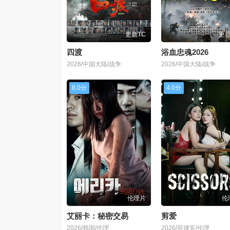
更新TC
更新
四渡
浴血忠魂2026
2026/中国大陆/战争
2026/中国大陆/战争
8.0分
4.0分
伦理片
伦
艾丽卡：秘密交易
剪爱
2026/韩国/伦理
2026/菲律宾/伦理