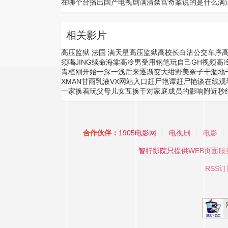
在哪个台播出
国产电视剧满清禁宫奇案说的是什么
满
相关影片
高压监狱 法国 满天星
高压监狱
高校长白沽公交车序
须喝JING续命海棠
高冷男受用钢笔玩自己GH视频
高
青桓
刚开始一深一浅后来逐渐变大
绀野美奈子
干涸地
XMAN
甘雨乳液VX网站入口
赶尸艳谭
赶尸艳谈在线观
一家换着玩
父母儿女互换干对家庭成员的影响
附近秒
合作伙伴：
1905电影网
电视剧
电影
智行影院
只提供WEB页面
RSS订