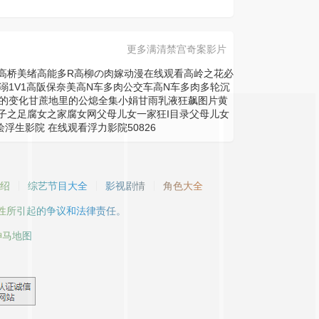
更多满清禁宫奇案影片
高桥美绪
高能多R
高柳の肉嫁动漫在线观看
高岭之花必
溺1V1
高阪保奈美
高N车多肉公交车
高N车多肉多轮沉
的变化
甘蔗地里的公熄全集小娟
甘雨乳液狂飙图片黄
子之足
腐女之家
腐女网
父母儿女一家狂I目录
父母儿女
绘
浮生影院 在线观看
浮力影院50826
绍
综艺节目大全
影视剧情
角色大全
性所引起的争议和法律责任。
神马地图