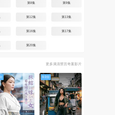
第8集
第9集
集
第12集
第13集
集
第16集
第17集
集
第20集
更多满清禁宫奇案影片
0分
9.0分