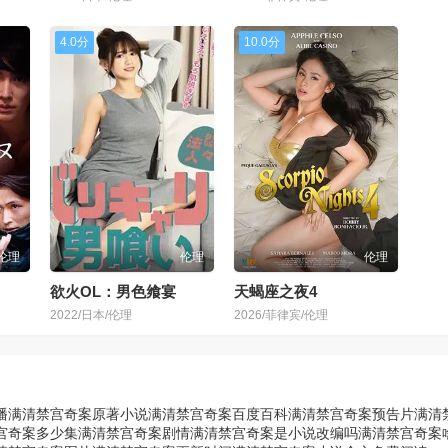
4.0分
10.0分
伦理
伦理
伦理
欲火OL：男色飨宴
天蝎座之夜4
2022/日本/伦理
2026/菲律宾/伦理
播
满清禁宫奇案原著小说
满清禁宫奇案百度百科
满清禁宫奇案预告片
满清
宫奇案多少集
满清禁宫奇案剧情
满清禁宫奇案是小说改编吗
满清禁宫奇案