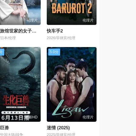
伦理片
伦理片
嫁入旅馆世家的女子，年轻女掌柜的余香
快车手2
6/日本/伦理
2026/菲律宾/伦理
0分
5.0分
更新HD
伦理片
巨兽
迷情 (2025)
6/中国大陆/战争
2025/菲律宾/伦理