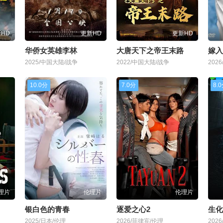
HD
更新HD
更新HD
华侨女英雄李林
大唐天下之帝王末路
2025/中国大陆/战争
2022/中国大陆/战争
202
10.0分
7.0分
8.
理片
伦理片
伦理片
银白色的青春
逐爱之心2
生化
2025/日本/伦理
2026/菲律宾/伦理
202