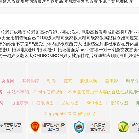
清禁宫奇案图片
满清禁宫奇案更新时间
满清禁宫奇案小说全文免费阅读
高校老师成熟
高校老师
高校教師 恥辱の洗礼 电影
高校教师成熟
高树玛利亚
冷男受用钢笔玩自己GH
高级课程
高级家教课程
高级家教
高跟鞋杀姬
高度宠
干的你走不了路SB
感受到体内那根东西变大很胀
感受到那根东西在身体里
看
赶尸艳谈电影
赶尸艳谈2
赶尸艳谈
覆面系noise
富婆一对一刺激交友
富美
约一泡
妇女老太太GMRBGMBGM
妇女被深耕过后有哪些表现呢
浮世风情
央视网
智行影院
动漫
综艺
腾讯视频
微电影
明星介
服务，本站不存储、不制作任何视频，不承担任何由于内容的合法性及健康
阅
百度蜘蛛
谷歌地图
必应地图
360地图
搜狗地图
Copyright©2020 智行影院