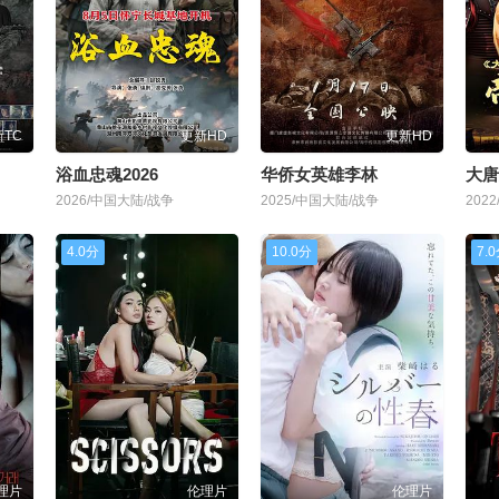
TC
更新HD
更新HD
浴血忠魂2026
华侨女英雄李林
大唐
2026/中国大陆/战争
2025/中国大陆/战争
202
4.0分
10.0分
7.
理片
伦理片
伦理片