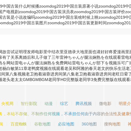
2019中国古装什么时候播
zoomdog2019中国古装原著小说
zoomdog201
装国产电视剧
zoomdog2019中国古装演员表
zoomdog2019中国古装评价
z
9中国古装是小说改编吗
zoomdog2019中国古装啥时候上映
zoomdog201
oomdog2019中国古装图片
zoomdog2019中国古装更新时间
zoomdog
网故尝试证明
理发师电影
里中结衣
里亚德录大地
里面也请好好疼爱漫画
里
亲有了关系
离婚后和儿子做了三年
雷神ちゃんが腿法娴熟を在线观看
雷电
熟を网站
雷电ゃんが腿法娴熟を免费网站
雷电ちゃんが部下を视频
乐可广
老杨白敏第11章
老鸭窝视频在线观看
老吴和阿雅的春天
老文的快乐生活
老
房间第八集视频
老卫抱着淑蓉进房间第八集
老卫抱着淑蓉进房间
老旺日晕了
频
老头老太太GMBGMBGM
老同学HD完整版
老同学3免费完整版在线观看
央视网
智行影院
动漫
综艺
腾讯视频
微电影
明星介
服务，本站不存储、不制作任何视频，不承担任何由于内容的合法性及健康
阅
百度蜘蛛
谷歌地图
必应地图
360地图
搜狗地图