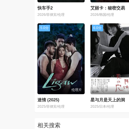
快车手2
艾丽卡：秘密交易
2026/菲律宾/伦理
2026/韩国/伦理
5.0分
6.0分
伦理片
伦
迷情 (2025)
星与月是天上的洞
2025/菲律宾/伦理
2025/日本/伦理
相关搜索