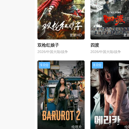
更新HD
更新
双枪红娘子
四渡
2026/中国大陆/战争
2026/中国大陆/战争
9.0分
8.0分
伦理片
伦