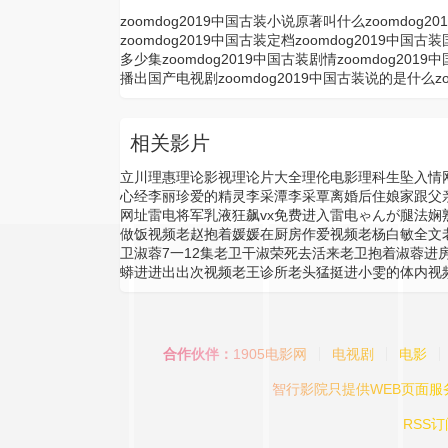
zoomdog2019中国古装小说原著叫什么
zoomdog
zoomdog2019中国古装定档
zoomdog2019中国古
多少集
zoomdog2019中国古装剧情
zoomdog201
播出
国产电视剧zoomdog2019中国古装说的是什么
z
相关影片
立川理惠
理论影视
理论片大全
理伦电影
理科生坠入情
心经
李丽珍爱的精灵
李采潭
李采覃
离婚后住娘家跟父
网址
雷电将军乳液狂飙vx免费进入
雷电ゃんが腿法娴
做饭视频
老赵抱着媛媛在厨房作爱视频
老杨白敏全文
卫淑蓉7一12集
老卫干淑荣死去活来
老卫抱着淑蓉进
蟒进进出出次视频
老王诊所
老头猛挺进小雯的体内视
合作伙伴：
1905电影网
电视剧
电影
智行影院
只提供WEB页面
RSS订