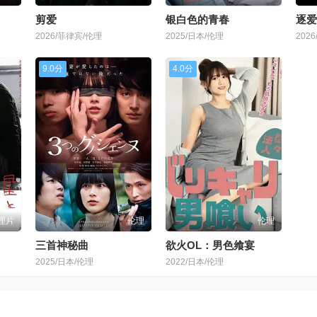
剪爱
银白色的青春
逐爱
2026/菲律宾/伦理
2025/日本/伦理
202
9.0分
4.0分
理片
伦理
伦理
三首神秘曲
欲火OL：男色飨宴
2025/日本/伦理
2022/日本/伦理