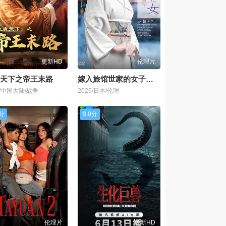
更新HD
伦理片
天下之帝王末路
嫁入旅馆世家的女子，年轻女掌柜的余香
2/中国大陆/战争
2026/日本/伦理
0分
8.0分
伦理片
更新HD