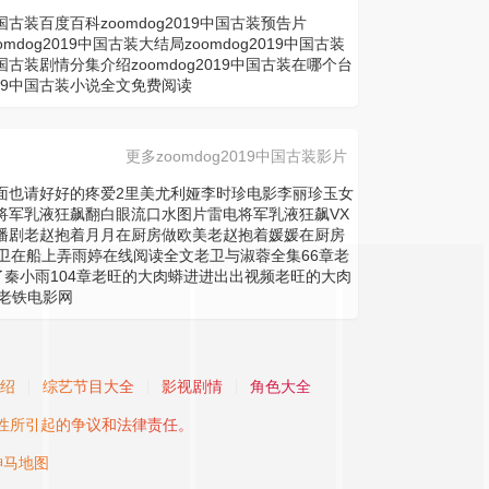
9中国古装百度百科
zoomdog2019中国古装预告片
oomdog2019中国古装大结局
zoomdog2019中国古装
9中国古装剧情分集介绍
zoomdog2019中国古装在哪个台
2019中国古装小说全文免费阅读
更多zoomdog2019中国古装影片
面也请好好的疼爱2
里美尤利娅
李时珍电影
李丽珍玉女
将军乳液狂飙翻白眼流口水图片
雷电将军乳液狂飙VX
播剧
老赵抱着月月在厨房做欧美
老赵抱着媛媛在厨房
卫在船上弄雨婷在线阅读全文
老卫与淑蓉全集66章
老
秦小雨104章
老旺的大肉蟒进进出出视频
老旺的大肉
老铁电影网
绍
综艺节目大全
影视剧情
角色大全
性所引起的争议和法律责任。
神马地图