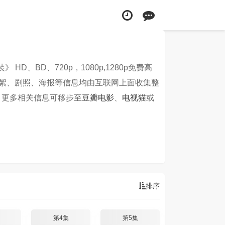
装》 HD、BD、720p，1080p,1280p免费高
絮、剧照、海报等信息均由互联网上面收集整
容。更多相关信息可移步至
豆瓣电影
、
电视猫
或
排序
第4集
第5集