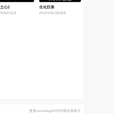
之心2
生化巨兽
6/菲律宾/伦理
2026/中国大陆/战争
更多zoomdog2019中国古装影片