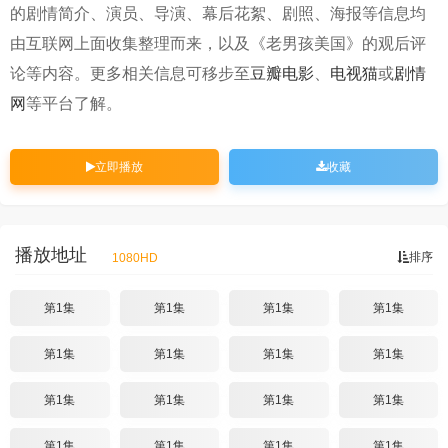
的剧情简介、演员、导演、幕后花絮、剧照、海报等信息均
由互联网上面收集整理而来，以及《老男孩美国》的观后评
论等内容。更多相关信息可移步至
豆瓣电影
、
电视猫
或
剧情
网
等平台了解。
立即播放
收藏
播放地址
排序
1080HD
第1集
第1集
第1集
第1集
第1集
第1集
第1集
第1集
第1集
第1集
第1集
第1集
第1集
第1集
第1集
第1集