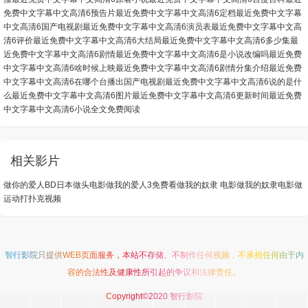
免费中文字幕中文高清6预告片
最近免费中文字幕中文高清6定档
最近免费中文字幕
中文高清6国产电视剧
最近免费中文字幕中文高清6演员表
最近免费中文字幕中文高
清6评价
最近免费中文字幕中文高清6大结局
最近免费中文字幕中文高清6多少集
最
近免费中文字幕中文高清6剧情
最近免费中文字幕中文高清6是小说改编吗
最近免费
中文字幕中文高清6啥时候上映
最近免费中文字幕中文高清6剧情分集介绍
最近免费
中文字幕中文高清6在哪个台播出
国产电视剧最近免费中文字幕中文高清6说的是什
么
最近免费中文字幕中文高清6图片
最近免费中文字幕中文高清6更新时间
最近免费
中文字幕中文高清6小说全文免费阅读
相关影片
做你的爱人BD日本
做头电影
做我的爱人3免费看
做我的奴隶 电影
做我的奴隶电影
做
运动打扑克视频
智行影院
只提供WEB页面服务，本站不存储、不制作任何视频，不承担任何由于内
容的合法性及健康性所引起的争议和法律责任。
Copyright©2020 智行影院