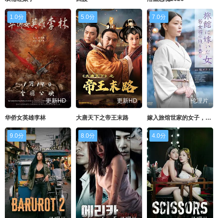
1.0分
5.0分
7.0分
更新HD
更新HD
伦理片
华侨女英雄李林
大唐天下之帝王末路
嫁入旅馆世家的女子，年轻女掌柜的余香
9.0分
8.0分
4.0分