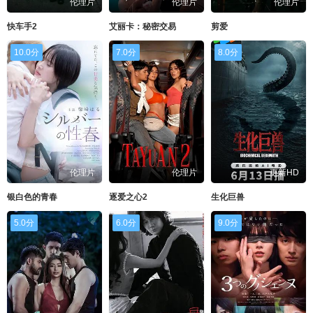
伦理片
伦理片
伦理片
快车手2
艾丽卡：秘密交易
剪爱
10.0分
7.0分
8.0分
伦理片
伦理片
更新HD
银白色的青春
逐爱之心2
生化巨兽
5.0分
6.0分
9.0分