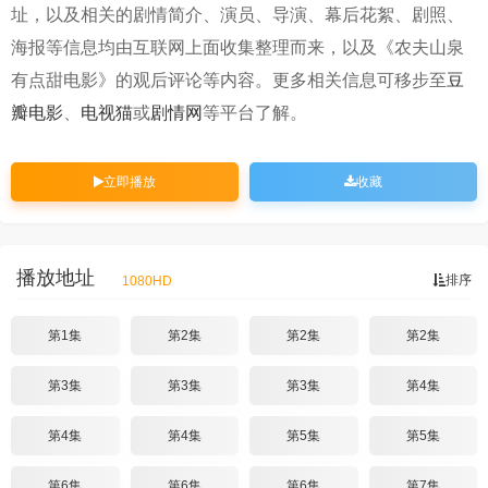
址，以及相关的剧情简介、演员、导演、幕后花絮、剧照、
海报等信息均由互联网上面收集整理而来，以及《农夫山泉
有点甜电影》的观后评论等内容。更多相关信息可移步至
豆
瓣电影
、
电视猫
或
剧情网
等平台了解。
立即播放
收藏
播放地址
排序
1080HD
第1集
第2集
第2集
第2集
第3集
第3集
第3集
第4集
第4集
第4集
第5集
第5集
第6集
第6集
第6集
第7集