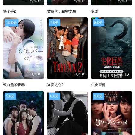
伦理片
伦理片
伦理片
快车手2
艾丽卡：秘密交易
剪爱
10.0分
7.0分
8.0分
伦理片
伦理片
更新HD
银白色的青春
逐爱之心2
生化巨兽
5.0分
6.0分
9.0分