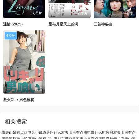
伦理片
伦理片
伦理
迷情 (2025)
星与月是天上的洞
三首神秘曲
4.0分
伦理
欲火OL：男色飨宴
相关搜索
农夫山泉有点甜电影小说原著叫什么
农夫山泉有点甜电影什么时候播
农夫山泉有点
甜电影原著小说
农夫山泉有点甜电影百度百科
农夫山泉有点甜电影预告片
农夫山泉