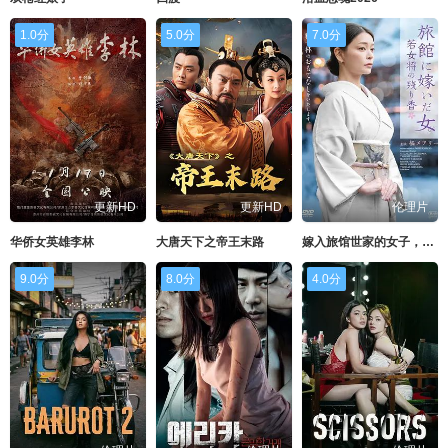
1.0分
5.0分
7.0分
更新HD
更新HD
伦理片
华侨女英雄李林
大唐天下之帝王末路
嫁入旅馆世家的女子，年轻女掌柜的余香
9.0分
8.0分
4.0分