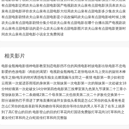
有点甜电影定档
农夫山泉有点甜电影国产电视剧
农夫山泉有点甜电影演员表
农夫山
泉有点甜电影评价
农夫山泉有点甜电影大结局
农夫山泉有点甜电影多少集
农夫山泉
有点甜电影剧情
农夫山泉有点甜电影是小说改编吗
农夫山泉有点甜电影啥时候上映
农夫山泉有点甜电影剧情分集介绍
农夫山泉有点甜电影在哪个台播出
国产电视剧农
夫山泉有点甜电影说的是什么
农夫山泉有点甜电影图片
农夫山泉有点甜电影更新时
间
农夫山泉有点甜电影小说全文免费阅读
相关影片
电影金瓶梅
电影借种
电影教室别恋
电影挡不住的风情
电影村妓
电影出轨
电影不忠
电
影爱的色放
电影《肉欲的渴望》
电视剧金瓶梅
电工老张
电动木马上突出的旋转木棒
电车之狼r
电车的绝对诱惑
电车痴女
点燃我
癫马女郎之一夜情 电影
第一章少妇初尝
云雨
第一次挺进苏雨瑶的身体
第一次辣妹
第一次电影
第一次的辣妹
第一次处破女18
分钟好痛
第一次处破女14分钟
第四色电影
第三按摩室
第九色
第九节课
第二十三章小
莹放纵欲
第二十二条婚规2
第二个母亲
第二次也很美
第二次二十岁
敌伦交换第十一
部分
迪丽热巴手滑进了梦海直播间
迪拜女孩
低头看我是怎么C哭你的
低头看爸爸是
怎么C哭你的
低俗喜剧
等风热吻你
等风轻抚你
等待出轨的男人
等不及了在车上就弄
到了高C
登山的目的 电影
登山的目的
灯草花尚灯国语免费版
灯草花尚1
灯草和尚之
素女经
灯草和尚之白蛇前传
灯草和尚完整版