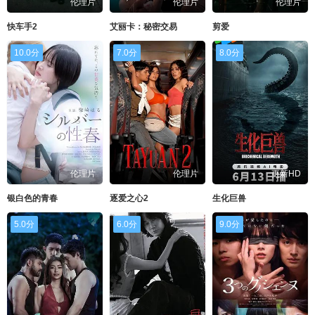
伦理片
伦理片
伦理片
快车手2
艾丽卡：秘密交易
剪爱
10.0分
7.0分
8.0分
伦理片
伦理片
更新HD
银白色的青春
逐爱之心2
生化巨兽
5.0分
6.0分
9.0分