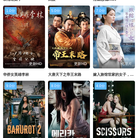
1.0分
5.0分
7.0分
更新HD
更新HD
伦理片
华侨女英雄李林
大唐天下之帝王末路
嫁入旅馆世家的女子，年轻女掌柜的余香
9.0分
8.0分
4.0分