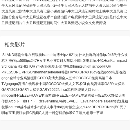
牛大丑风流记演员表
牛大丑风流记评价
牛大丑风流记大结局
牛大丑风流记多少集
牛
大丑风流记剧情
牛大丑风流记是小说改编吗
牛大丑风流记啥时候上映
牛大丑风流记
剧情分集介绍
牛大丑风流记在哪个台播出
国产电视剧牛大丑风流记说的是什么
牛大
丑风流记图片
牛大丑风流记更新时间
牛大丑风流记小说全文免费阅读
相关影片
ISLAND韩剧全集在线观看
islands
iq博士
ipz-921为什么被称为神作
ipz046为什么被
称为神作
ipx580
ipx247
H女主从小被C到大荤话小说
h版电影
hs小说
HonKai Impact
3rd Kiana R2
HISTORY4-近距离爱上你 电视剧
himitsu
high school
HIGH
PRESSURE PRISON
henhense
healer韩剧
HAYAXURAX18
gv在线
good电影在线
gogo全球专业高清摄影
GOGO高清大胆全人艺术
GOGOGO免费高清日本
TV
gogogo高清在线观看中国
GOGOGO大但人文艺术
GL肉类高速车
GARY大猛男
GARY2023
GARY大猛男GARY2022
fuli.su黑料正能量入口
front
innocent
FREEZEFRAME丰满老妇
FREEZEFRAME丰满寡妇
FREEXXXXHD天美
传媒A
fgo下一章
FF7下一章
evelynlin
Eva终
EVAELFIE
eva henger
elsajean挑战最粗
极限
eeuss
d越小越水多
d坂杀人事件
doi的时候怎么夹
di4se
DERPIXON
da师
C死了
啊哈宝宝腰好会扭C视频
C人是一种怎样的体验
C了语文老师一节课