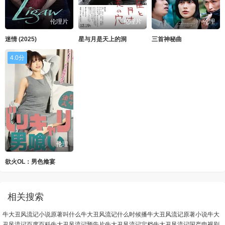
伦理片
伦理片
伦理
迷情 (2025)
星与月是天上的洞
三首神秘曲
4.0分
伦理
欲火OL：男色飨宴
相关搜索
牛大丑风流记小说原著叫什么
牛大丑风流记什么时候播
牛大丑风流记原著小说
牛大
丑风流记百度百科
牛大丑风流记预告片
牛大丑风流记定档
牛大丑风流记国产电视剧