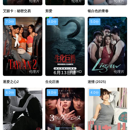
伦理片
伦理片
伦理片
艾丽卡：秘密交易
剪爱
银白色的青春
7.0分
8.0分
5.0分
伦理片
更新HD
伦理片
逐爱之心2
生化巨兽
迷情 (2025)
6.0分
9.0分
4.0分