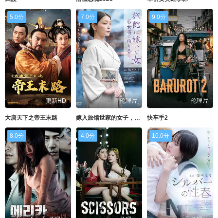
5.0分
7.0分
9.0分
更新HD
伦理片
伦理片
大唐天下之帝王末路
嫁入旅馆世家的女子，年轻女掌柜的余香
快车手2
8.0分
4.0分
10.0分