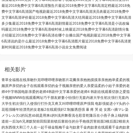
最近2018免费中文字幕6高清预告片
最近2018免费中文字幕6高清定档
最近2018免
费中文字幕6高清国产电视剧
最近2018免费中文字幕6高清演员表
最近2018免费中
文字幕6高清评价
最近2018免费中文字幕6高清大结局
最近2018免费中文字幕6高清
多少集
最近2018免费中文字幕6高清剧情
最近2018免费中文字幕6高清是小说改编
吗
最近2018免费中文字幕6高清啥时候上映
最近2018免费中文字幕6高清剧情分集
介绍
最近2018免费中文字幕6高清在哪个台播出
国产电视剧最近2018免费中文字幕
6高清说的是什么
最近2018免费中文字幕6高清图片
最近2018免费中文字幕6高清更
新时间
最近2018免费中文字幕6高清小说全文免费阅读
相关影片
青草全福视在线
亲吻扑克哔哩哔哩
亲吻那片花瓣
亲亲抱抱摸摸
亲亲抱抱举柔柔的视
频原声
亲切的金子在线观看
亲切的金子视频
亲密的爱人
亲爱温柔的小姑子
亲爱的老
师4中字韩国电影
亲爱的老师4韩剧中文字幕
亲爱的老师4 韩剧在线观看
切肤之爱
茄
子视频WWW在线观看网址
巧干朋友娇妻小怡
强行无套内谢大学生初次
强行无套内
大学生初次
强行入侵
强行打扑克又疼又叫哔哩哔哩原声
强我 电影
强挺进小Y头的小
花苞
强睡年轻漂亮的女老板2在线观
强奸2:制服诱惑
强 暴 疼 哭 处 女
茜ハ摘マレ染
メラレル
欠c的玩意sb就是用来c的h
浅井舞香
浅仓彩音
乾隆压在小燕子身上
钱的味
道
前一后3ph兄弟默契
前田阳菜
前锁后塞
前任的分手炮很厉害
前面3根后面2根
前夫
的东西很大和三个人在一起
千禧金瓶梅
千金与奴隶
千金肉奴隶在线观看
千金肉奴隶