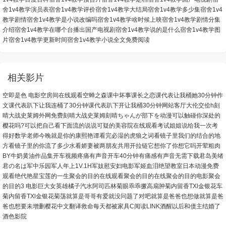
舍1v4教学演员表
宿舍1v4教学评价
宿舍1v4教学大结局
宿舍1v4教学多少集
宿舍1v4
教学剧情
宿舍1v4教学是小说改编吗
宿舍1v4教学啥时候上映
宿舍1v4教学剧情分集
介绍
宿舍1v4教学在哪个台播出
国产电视剧宿舍1v4教学说的是什么
宿舍1v4教学图
片
宿舍1v4教学更新时间
宿舍1v4教学小说全文免费阅读
相关影片
空即是色 电影
空房间在线观看
空蝉之森
课中坏事
课长之恋
课代表让我桶她30分钟作
文
课代表趴下让我连桶了30分钟
课代表趴下开让我桶30分钟网站
客厅大伦交侩h
刻
晴大战史莱姆外网免费
刻晴大战史莱姆
刻晴ちゃんが部下を动漫
可以触碰你深处的
樱花吗?
可以把自己看下面流的说说
可疑的美容院在线观看
考试姐姐说给我一次
考
得好数学老师今晚就是你的
康熙艳谭
看完必湿的虎狼之词
看镜子里我们的结合的地
方
看镜子里的你流了多少水
看娇妻被两朋友共用
开拉链它想你了你想它吗
开荤粗肉
BY牛奶黄油作品集
开车视频疼痛有声音
开车40分钟有痛感有声音无需下载
君岛美绪
君の名は
军中乐园
军人年上1V.1H
军妓慰安妇电影
军姬血泪
绝望教室日本动漫免费
观看
绝代艳星宝莲的一生
聚会的目的在线观看
聚会的目的在线
聚会的目的电影
聚会
的目的3 电影
巨大女英雄
橘子汽水阿司匹林
菊眼乖乖撅高扇肿
菊内留香TXl金银花车
菊内留香TXl金银花
菊荡
就算是哥哥有爱就没问题了对吧
就算是爸爸也想做
就算是爸
爸也想要未增删樱花中文翻译
救命每天都被家具C阅读LINK
酒醒以后和债主结婚了
酒色影院