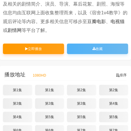
及相关的剧情简介、演员、导演、幕后花絮、剧照、海报等
信息均由互联网上面收集整理而来，以及《宿舍1v4教学》的
观后评论等内容。更多相关信息可移步至
豆瓣电影
、
电视猫
或
剧情网
等平台了解。
立即播放
收藏
播放地址
排序
1080HD
第1集
第1集
第2集
第2集
第3集
第3集
第3集
第4集
第4集
第5集
第5集
第5集
第6集
第6集
第7集
第7集