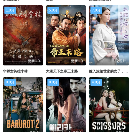
1.0分
5.0分
7.0分
更新HD
更新HD
伦理片
华侨女英雄李林
大唐天下之帝王末路
嫁入旅馆世家的女子，年轻女掌柜的余香
9.0分
8.0分
4.0分