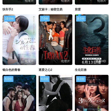
伦理片
伦理片
伦理片
快车手2
艾丽卡：秘密交易
剪爱
10.0分
7.0分
8.0分
伦理片
伦理片
更新HD
银白色的青春
逐爱之心2
生化巨兽
5.0分
6.0分
9.0分