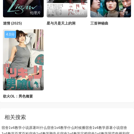
伦理片
伦理片
伦理
迷情 (2025)
星与月是天上的洞
三首神秘曲
4.0分
伦理
欲火OL：男色飨宴
相关搜索
宿舍1v4教学小说原著叫什么
宿舍1v4教学什么时候播
宿舍1v4教学原著小说
宿舍
1v4教学百度百科
宿舍1v4教学预告片
宿舍1v4教学定档
宿舍1v4教学国产电视剧
宿