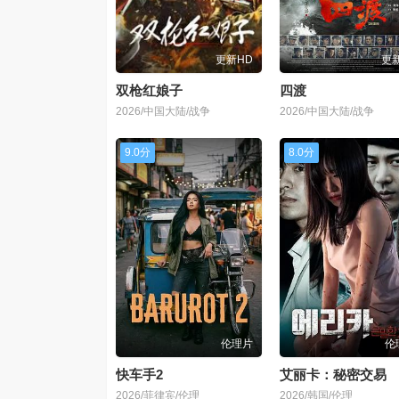
更新HD
更新
双枪红娘子
四渡
2026/中国大陆/战争
2026/中国大陆/战争
9.0分
8.0分
伦理片
伦
快车手2
艾丽卡：秘密交易
2026/菲律宾/伦理
2026/韩国/伦理