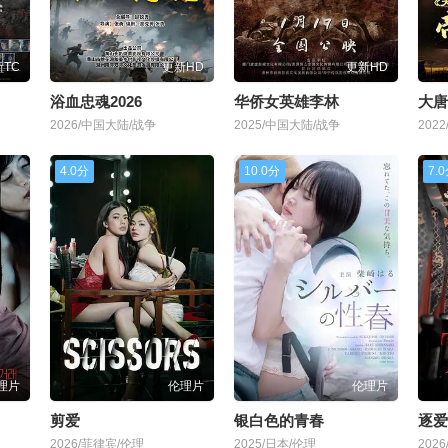
TC
更新HD
更新HD
浴血忠魂2026
华侨女英雄李林
大唐
2026/中国大陆/战争
2025/中国大陆/战争
202
4.0分
10.0分
7.
理片
伦理片
伦理片
剪爱
银白色的青春
逐爱
2026/菲律宾/伦理
2025/日本/伦理
202