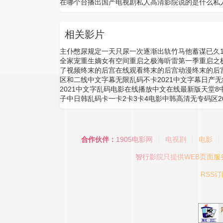
在哪个台播出
国产电视剧私人高清影院说的是什么
私
相关影片
主仆憋尿规定一天只尿一次
逐渐出轨
竹马他蓄谋已久1
全家宠
重生嫡女有空间
重启之极海听雷第一季
重启之
了视频
终末的后宫在线观看
终末的后宫动漫
终末的后
区和二线
中文字幕无限乱码不卡2021
中文字幕日产无
2021
中文字乱码电影在线播放
中文在线最新版天堂8
子
中日韩乱码卡一卡2卡3卡4电影
中韩高清无专码区20
合作伙伴：
1905电影网
电视剧
电影
智行影院
只提供WEB页面
RSS订