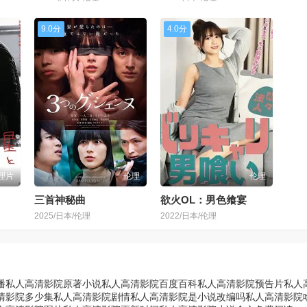
9.0分
4.0分
理片
伦理
伦理
三首神秘曲
欲火OL：男色飨宴
2025/日本/伦理
2022/日本/伦理
播
私人高清影院原著小说
私人高清影院百度百科
私人高清影院预告片
私人
清影院多少集
私人高清影院剧情
私人高清影院是小说改编吗
私人高清影院