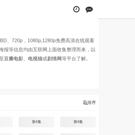
BD、720p，1080p,1280p免费高清在线观看
海报等信息均由互联网上面收集整理而来，以
至
豆瓣电影
、
电视猫
或
剧情网
等平台了解。
排序
第4集
第4集