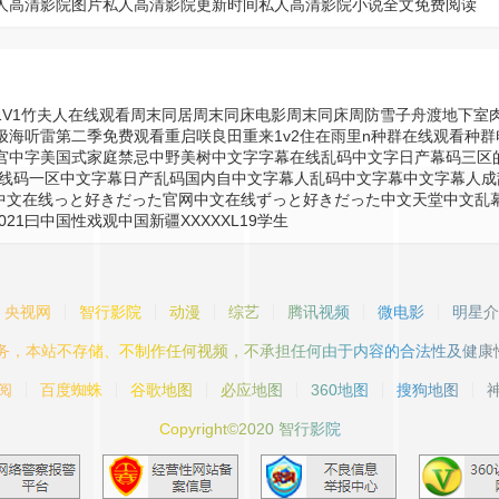
人高清影院图片
私人高清影院更新时间
私人高清影院小说全文免费阅读
V1
竹夫人在线观看
周末同居
周末同床电影
周末同床
周防雪子
舟渡地下室
极海听雷第二季免费观看
重启咲良田
重来1v2住在雨里n
种群在线观看
种群
宫
中字美国式家庭禁忌
中野美树
中文字字幕在线乱码
中文字日产幕码三区
线码一区
中文字幕日产乱码国内自
中文字幕人乱码中文字幕
中文字幕人成
中文在线っと好きだった官网
中文在线ずっと好きだった
中文天堂
中文乱
21曰
中国性戏观
中国新疆XXXXXL19学生
央视网
智行影院
动漫
综艺
腾讯视频
微电影
明星介
服务，本站不存储、不制作任何视频，不承担任何由于内容的合法性及健康
阅
百度蜘蛛
谷歌地图
必应地图
360地图
搜狗地图
Copyright©2020 智行影院