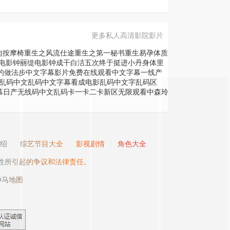
更多私人高清影院影片
肉按摩椅
重生之风流仕途
重生之第一秘书
重生易孕体质
电影
钟丽缇电影
钟成干白洁五次
终于挺进小丹身体里
的做法步
中文字幕影片免费在线观看
中文字幕一线产
乱码中文乱码
中文字幕看成电影乱码
中文字乱码区
幕日产无线码
中文乱码卡一卡二卡新区无限观看
中森玲
绍
综艺节目大全
影视剧情
角色大全
性所引起的争议和法律责任。
神马地图